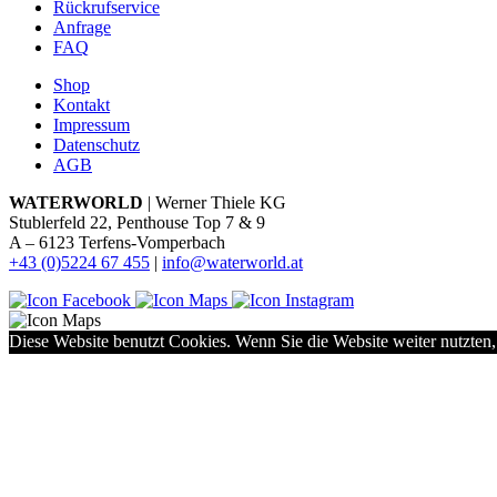
Rückrufservice
Anfrage
FAQ
Shop
Kontakt
Impressum
Datenschutz
AGB
WATERWORLD
| Werner Thiele KG
Stublerfeld 22, Penthouse Top 7 & 9
A – 6123 Terfens-Vomperbach
+43 (0)5224 67 455
|
info@waterworld.at
Diese Website benutzt Cookies. Wenn Sie die Website weiter nutzten,