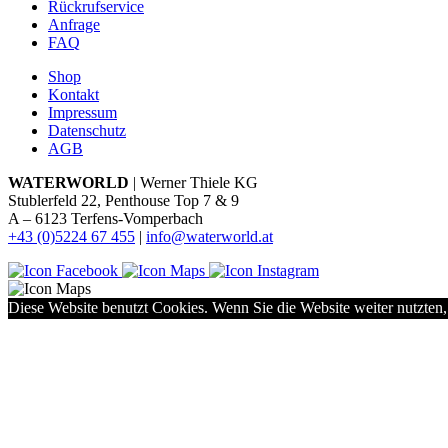
Rückrufservice
Anfrage
FAQ
Shop
Kontakt
Impressum
Datenschutz
AGB
WATERWORLD
| Werner Thiele KG
Stublerfeld 22, Penthouse Top 7 & 9
A – 6123 Terfens-Vomperbach
+43 (0)5224 67 455
|
info@waterworld.at
Diese Website benutzt Cookies. Wenn Sie die Website weiter nutzten,