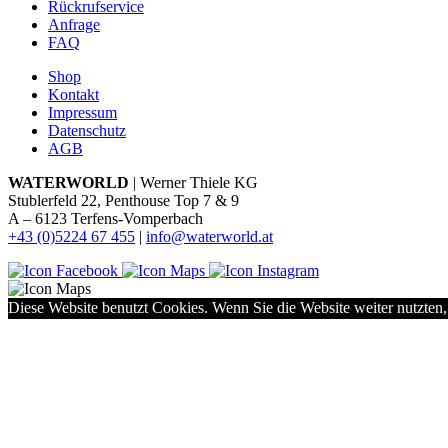
Rückrufservice
Anfrage
FAQ
Shop
Kontakt
Impressum
Datenschutz
AGB
WATERWORLD
| Werner Thiele KG
Stublerfeld 22, Penthouse Top 7 & 9
A – 6123 Terfens-Vomperbach
+43 (0)5224 67 455
|
info@waterworld.at
Diese Website benutzt Cookies. Wenn Sie die Website weiter nutzten,