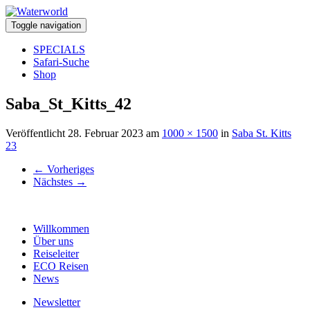
Toggle navigation
SPECIALS
Safari-Suche
Shop
Saba_St_Kitts_42
Veröffentlicht
28. Februar 2023
am
1000 × 1500
in
Saba St. Kitts
23
←
Vorheriges
Nächstes
→
Willkommen
Über uns
Reiseleiter
ECO Reisen
News
Newsletter