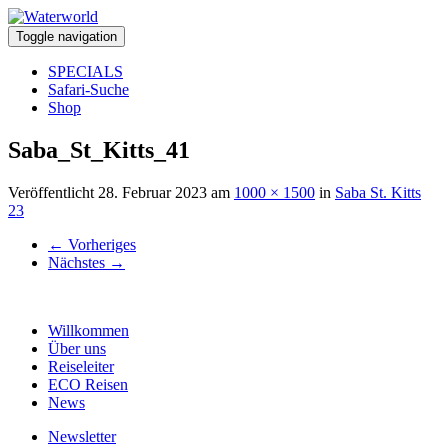
Toggle navigation
SPECIALS
Safari-Suche
Shop
Saba_St_Kitts_41
Veröffentlicht
28. Februar 2023
am
1000 × 1500
in
Saba St. Kitts
23
←
Vorheriges
Nächstes
→
Willkommen
Über uns
Reiseleiter
ECO Reisen
News
Newsletter