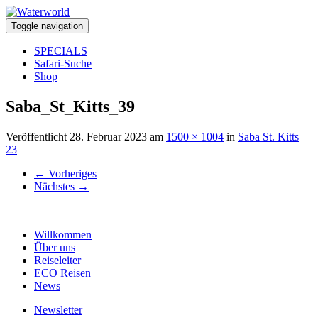
Toggle navigation
SPECIALS
Safari-Suche
Shop
Saba_St_Kitts_39
Veröffentlicht
28. Februar 2023
am
1500 × 1004
in
Saba St. Kitts
23
←
Vorheriges
Nächstes
→
Willkommen
Über uns
Reiseleiter
ECO Reisen
News
Newsletter