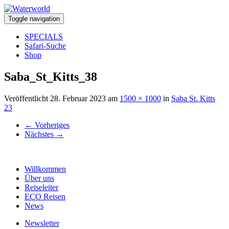
Toggle navigation
SPECIALS
Safari-Suche
Shop
Saba_St_Kitts_38
Veröffentlicht
28. Februar 2023
am
1500 × 1000
in
Saba St. Kitts
23
←
Vorheriges
Nächstes
→
Willkommen
Über uns
Reiseleiter
ECO Reisen
News
Newsletter