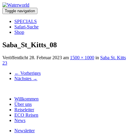
Toggle navigation
SPECIALS
Safari-Suche
Shop
Saba_St_Kitts_08
Veröffentlicht
28. Februar 2023
am
1500 × 1000
in
Saba St. Kitts
23
←
Vorheriges
Nächstes
→
Willkommen
Über uns
Reiseleiter
ECO Reisen
News
Newsletter