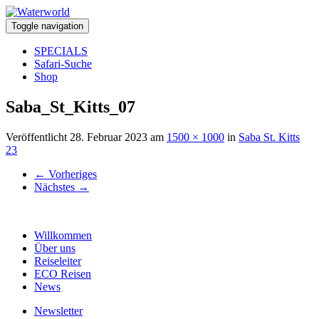
Toggle navigation
SPECIALS
Safari-Suche
Shop
Saba_St_Kitts_07
Veröffentlicht
28. Februar 2023
am
1500 × 1000
in
Saba St. Kitts
23
←
Vorheriges
Nächstes
→
Willkommen
Über uns
Reiseleiter
ECO Reisen
News
Newsletter