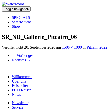
Toggle navigation
SPECIALS
Safari-Suche
Shop
SR_ND_Gallerie_Pitcairn_06
Veröffentlicht
20. September 2020
am
1500 × 1000
in
Pitcairn 2022
←
Vorheriges
Nächstes
→
Willkommen
Über uns
Reiseleiter
ECO Reisen
News
Newsletter
Service