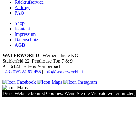
Rückrufservice
Anfrage
FAQ
Shop
Kontakt
Impressum
Datenschutz
AGB
WATERWORLD
| Werner Thiele KG
Stublerfeld 22, Penthouse Top 7 & 9
A – 6123 Terfens-Vomperbach
+43 (0)5224 67 455
|
info@waterworld.at
Diese Website benutzt Cookies. Wenn Sie die Website weiter nutzten,