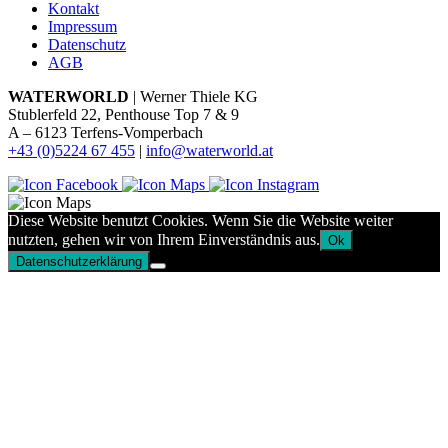
Kontakt
Impressum
Datenschutz
AGB
WATERWORLD
| Werner Thiele KG
Stublerfeld 22, Penthouse Top 7 & 9
A – 6123 Terfens-Vomperbach
+43 (0)5224 67 455
|
info@waterworld.at
Diese Website benutzt Cookies. Wenn Sie die Website weiter
nutzten, gehen wir von Ihrem Einverständnis aus.
Ok
Datenschutzerklärung