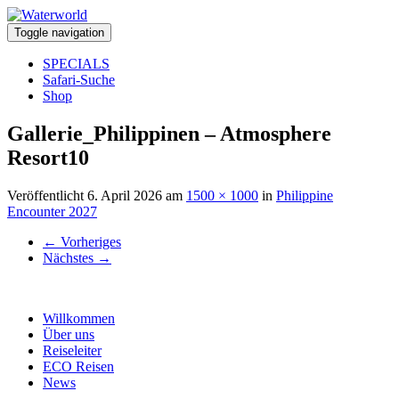
Toggle navigation
SPECIALS
Safari-Suche
Shop
Gallerie_Philippinen – Atmosphere
Resort10
Veröffentlicht
6. April 2026
am
1500 × 1000
in
Philippine
Encounter 2027
←
Vorheriges
Nächstes
→
Willkommen
Über uns
Reiseleiter
ECO Reisen
News