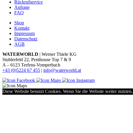
Rückrufservice
Anfrage
FAQ
Shop
Kontakt
Impressum
Datenschutz
AGB
WATERWORLD
| Werner Thiele KG
Stublerfeld 22, Penthouse Top 7 & 9
A – 6123 Terfens-Vomperbach
+43 (0)5224 67 455
|
info@waterworld.at
Diese Website benutzt Cookies. Wenn Sie die Website weiter nutzten,