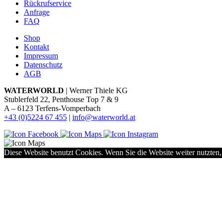
Rückrufservice
Anfrage
FAQ
Shop
Kontakt
Impressum
Datenschutz
AGB
WATERWORLD
| Werner Thiele KG
Stublerfeld 22, Penthouse Top 7 & 9
A – 6123 Terfens-Vomperbach
+43 (0)5224 67 455
|
info@waterworld.at
Diese Website benutzt Cookies. Wenn Sie die Website weiter nutzten,