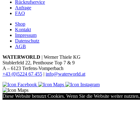
Rückrufservice
Anfrage
FAQ
Shop
Kontakt
Impressum
Datenschutz
AGB
WATERWORLD
| Werner Thiele KG
Stublerfeld 22, Penthouse Top 7 & 9
A – 6123 Terfens-Vomperbach
+43 (0)5224 67 455
|
info@waterworld.at
Diese Website benutzt Cookies. Wenn Sie die Website weiter nutzten,