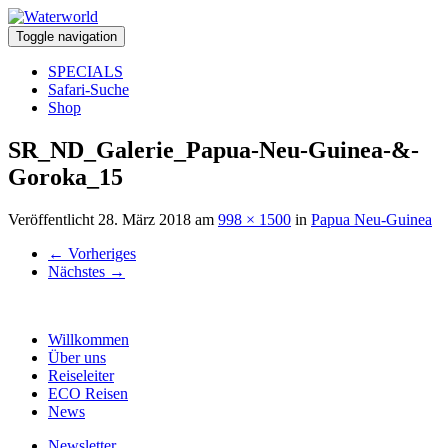
Toggle navigation
SPECIALS
Safari-Suche
Shop
SR_ND_Galerie_Papua-Neu-Guinea-&-
Goroka_15
Veröffentlicht
28. März 2018
am
998 × 1500
in
Papua Neu-Guinea
←
Vorheriges
Nächstes
→
Willkommen
Über uns
Reiseleiter
ECO Reisen
News
Newsletter