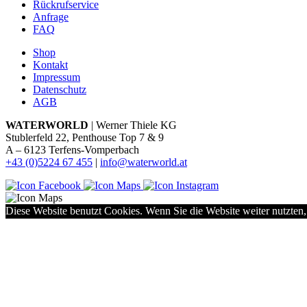
Rückrufservice
Anfrage
FAQ
Shop
Kontakt
Impressum
Datenschutz
AGB
WATERWORLD
| Werner Thiele KG
Stublerfeld 22, Penthouse Top 7 & 9
A – 6123 Terfens-Vomperbach
+43 (0)5224 67 455
|
info@waterworld.at
Diese Website benutzt Cookies. Wenn Sie die Website weiter nutzten,