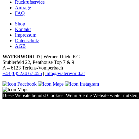
Rückrufservice
Anfrage
FAQ
Shop
Kontakt
Impressum
Datenschutz
AGB
WATERWORLD
| Werner Thiele KG
Stublerfeld 22, Penthouse Top 7 & 9
A – 6123 Terfens-Vomperbach
+43 (0)5224 67 455
|
info@waterworld.at
Diese Website benutzt Cookies. Wenn Sie die Website weiter nutzten,