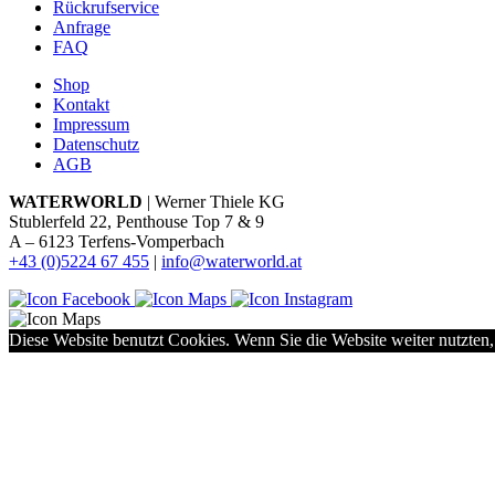
Rückrufservice
Anfrage
FAQ
Shop
Kontakt
Impressum
Datenschutz
AGB
WATERWORLD
| Werner Thiele KG
Stublerfeld 22, Penthouse Top 7 & 9
A – 6123 Terfens-Vomperbach
+43 (0)5224 67 455
|
info@waterworld.at
Diese Website benutzt Cookies. Wenn Sie die Website weiter nutzten,