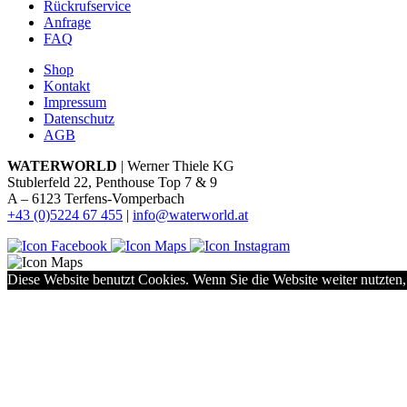
Rückrufservice
Anfrage
FAQ
Shop
Kontakt
Impressum
Datenschutz
AGB
WATERWORLD
| Werner Thiele KG
Stublerfeld 22, Penthouse Top 7 & 9
A – 6123 Terfens-Vomperbach
+43 (0)5224 67 455
|
info@waterworld.at
Diese Website benutzt Cookies. Wenn Sie die Website weiter nutzten,