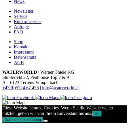
News
Newsletter
Service
Rückrufservice
Anfrage
FAQ
Shop
Kontakt
Impressum
Datenschutz
AGB
WATERWORLD
| Werner Thiele KG
Stublerfeld 22, Penthouse Top 7 & 9
A – 6123 Terfens-Vomperbach
+43 (0)5224 67 455
|
info@waterworld.at
Diese Website benutzt Cookies. Wenn Sie die Website weiter
nutzten, gehen wir von Ihrem Einverständnis aus.
Ok
Datenschutzerklärung