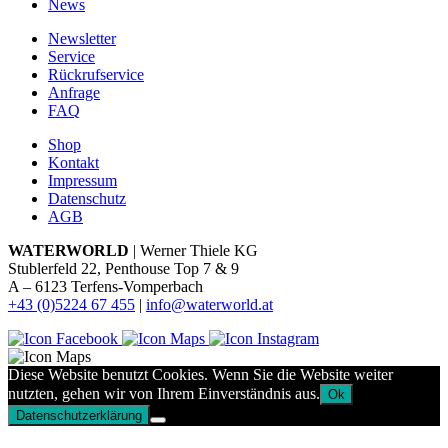
News
Newsletter
Service
Rückrufservice
Anfrage
FAQ
Shop
Kontakt
Impressum
Datenschutz
AGB
WATERWORLD
| Werner Thiele KG
Stublerfeld 22, Penthouse Top 7 & 9
A – 6123 Terfens-Vomperbach
+43 (0)5224 67 455
|
info@waterworld.at
Diese Website benutzt Cookies. Wenn Sie die Website weiter
nutzten, gehen wir von Ihrem Einverständnis aus.
Ok
Datenschutzerklärung