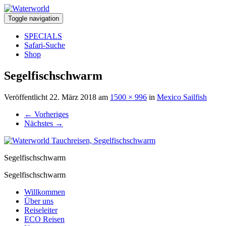
Toggle navigation
SPECIALS
Safari-Suche
Shop
Segelfischschwarm
Veröffentlicht
22. März 2018
am
1500 × 996
in
Mexico Sailfish
←
Vorheriges
Nächstes
→
Segelfischschwarm
Segelfischschwarm
Willkommen
Über uns
Reiseleiter
ECO Reisen