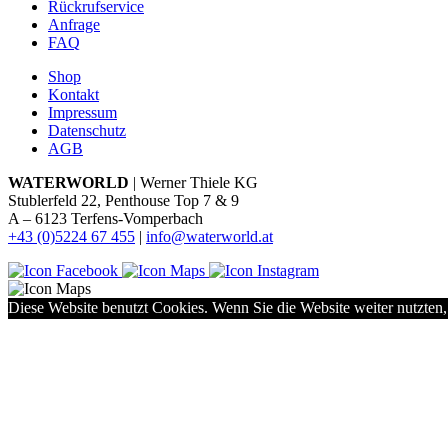
Rückrufservice
Anfrage
FAQ
Shop
Kontakt
Impressum
Datenschutz
AGB
WATERWORLD
| Werner Thiele KG
Stublerfeld 22, Penthouse Top 7 & 9
A – 6123 Terfens-Vomperbach
+43 (0)5224 67 455
|
info@waterworld.at
Diese Website benutzt Cookies. Wenn Sie die Website weiter nutzten,