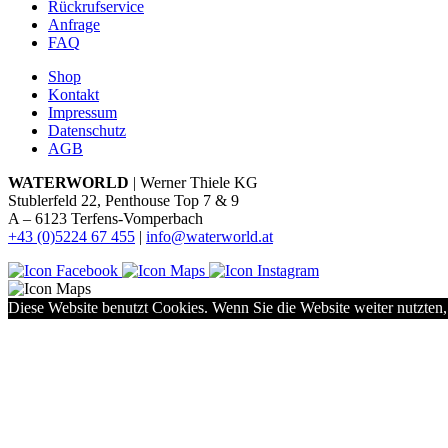
Rückrufservice
Anfrage
FAQ
Shop
Kontakt
Impressum
Datenschutz
AGB
WATERWORLD
| Werner Thiele KG
Stublerfeld 22, Penthouse Top 7 & 9
A – 6123 Terfens-Vomperbach
+43 (0)5224 67 455
|
info@waterworld.at
Diese Website benutzt Cookies. Wenn Sie die Website weiter nutzten,