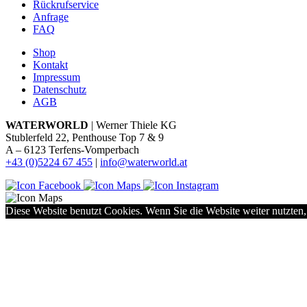
Rückrufservice
Anfrage
FAQ
Shop
Kontakt
Impressum
Datenschutz
AGB
WATERWORLD
| Werner Thiele KG
Stublerfeld 22, Penthouse Top 7 & 9
A – 6123 Terfens-Vomperbach
+43 (0)5224 67 455
|
info@waterworld.at
Diese Website benutzt Cookies. Wenn Sie die Website weiter nutzten,