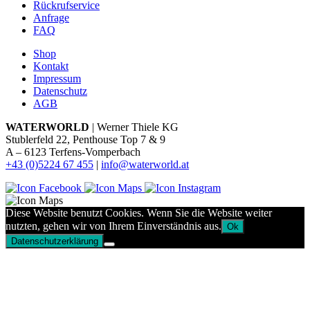
Rückrufservice
Anfrage
FAQ
Shop
Kontakt
Impressum
Datenschutz
AGB
WATERWORLD
| Werner Thiele KG
Stublerfeld 22, Penthouse Top 7 & 9
A – 6123 Terfens-Vomperbach
+43 (0)5224 67 455
|
info@waterworld.at
Diese Website benutzt Cookies. Wenn Sie die Website weiter
nutzten, gehen wir von Ihrem Einverständnis aus.
Ok
Datenschutzerklärung