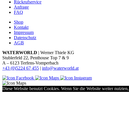
Rückrufservice
Anfrage
FAQ
Shop
Kontakt
Impressum
Datenschutz
AGB
WATERWORLD
| Werner Thiele KG
Stublerfeld 22, Penthouse Top 7 & 9
A – 6123 Terfens-Vomperbach
+43 (0)5224 67 455
|
info@waterworld.at
Diese Website benutzt Cookies. Wenn Sie die Website weiter nutzten,