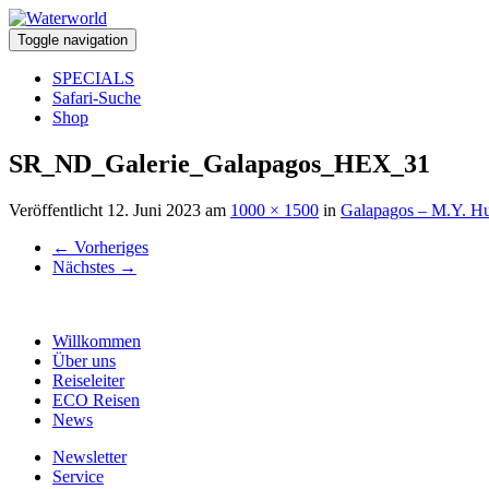
Toggle navigation
SPECIALS
Safari-Suche
Shop
SR_ND_Galerie_Galapagos_HEX_31
Veröffentlicht
12. Juni 2023
am
1000 × 1500
in
Galapagos – M.Y. Hu
←
Vorheriges
Nächstes
→
Willkommen
Über uns
Reiseleiter
ECO Reisen
News
Newsletter
Service