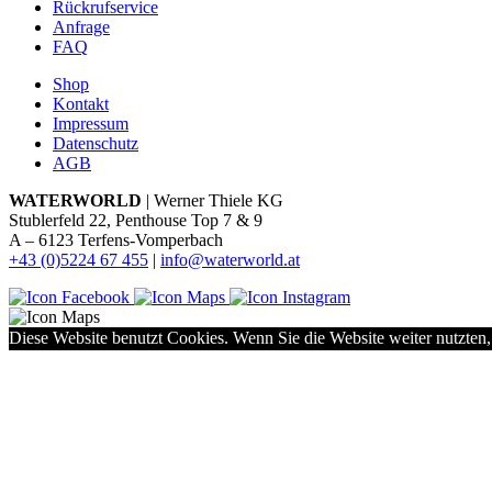
Rückrufservice
Anfrage
FAQ
Shop
Kontakt
Impressum
Datenschutz
AGB
WATERWORLD
| Werner Thiele KG
Stublerfeld 22, Penthouse Top 7 & 9
A – 6123 Terfens-Vomperbach
+43 (0)5224 67 455
|
info@waterworld.at
Diese Website benutzt Cookies. Wenn Sie die Website weiter nutzten,