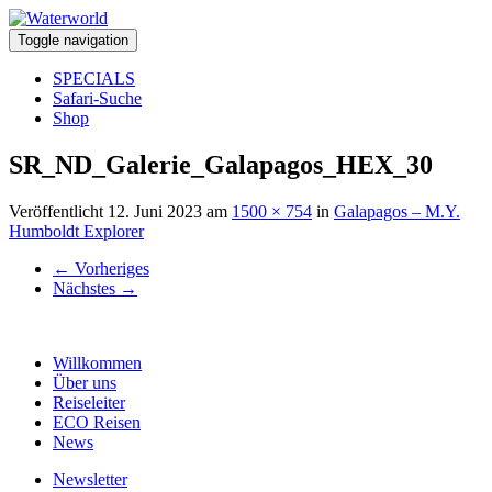
Toggle navigation
SPECIALS
Safari-Suche
Shop
SR_ND_Galerie_Galapagos_HEX_30
Veröffentlicht
12. Juni 2023
am
1500 × 754
in
Galapagos – M.Y.
Humboldt Explorer
←
Vorheriges
Nächstes
→
Willkommen
Über uns
Reiseleiter
ECO Reisen
News
Newsletter