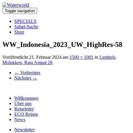
Toggle navigation
SPECIALS
Safari-Suche
Shop
WW_Indonesia_2023_UW_HighRes-58
Veröffentlicht
21. Februar 2024
am
1500 × 1001
in
Lembeh-
Molukken- Raja Ampat 26
←
Vorheriges
Nächstes
→
Willkommen
Über uns
Reiseleiter
ECO Reisen
News
Newsletter