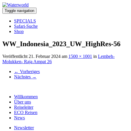
Toggle navigation
SPECIALS
Safari-Suche
Shop
WW_Indonesia_2023_UW_HighRes-56
Veröffentlicht
21. Februar 2024
am
1500 × 1001
in
Lembeh-
Molukken- Raja Ampat 26
←
Vorheriges
Nächstes
→
Willkommen
Über uns
Reiseleiter
ECO Reisen
News
Newsletter