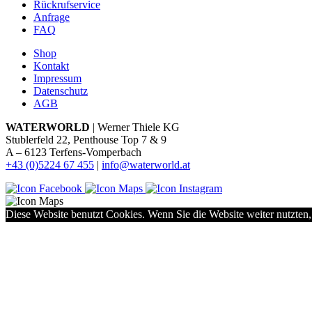
Rückrufservice
Anfrage
FAQ
Shop
Kontakt
Impressum
Datenschutz
AGB
WATERWORLD
| Werner Thiele KG
Stublerfeld 22, Penthouse Top 7 & 9
A – 6123 Terfens-Vomperbach
+43 (0)5224 67 455
|
info@waterworld.at
Diese Website benutzt Cookies. Wenn Sie die Website weiter nutzten,