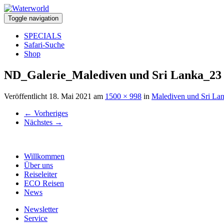
Toggle navigation
SPECIALS
Safari-Suche
Shop
ND_Galerie_Malediven und Sri Lanka_23
Veröffentlicht
18. Mai 2021
am
1500 × 998
in
Malediven und Sri La
←
Vorheriges
Nächstes
→
Willkommen
Über uns
Reiseleiter
ECO Reisen
News
Newsletter
Service