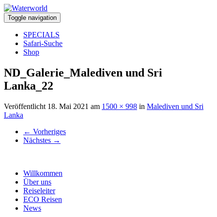
Toggle navigation
SPECIALS
Safari-Suche
Shop
ND_Galerie_Malediven und Sri
Lanka_22
Veröffentlicht
18. Mai 2021
am
1500 × 998
in
Malediven und Sri
Lanka
←
Vorheriges
Nächstes
→
Willkommen
Über uns
Reiseleiter
ECO Reisen
News