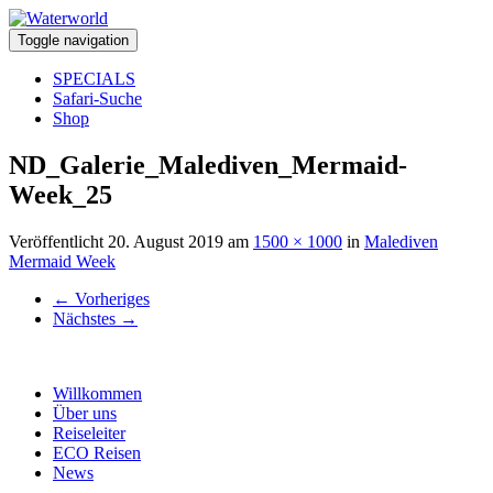
Toggle navigation
SPECIALS
Safari-Suche
Shop
ND_Galerie_Malediven_Mermaid-
Week_25
Veröffentlicht
20. August 2019
am
1500 × 1000
in
Malediven
Mermaid Week
←
Vorheriges
Nächstes
→
Willkommen
Über uns
Reiseleiter
ECO Reisen
News