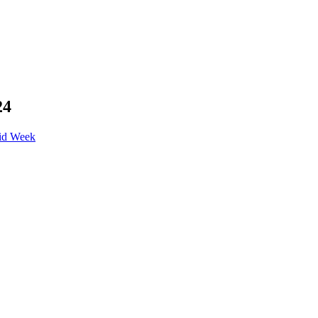
24
id Week