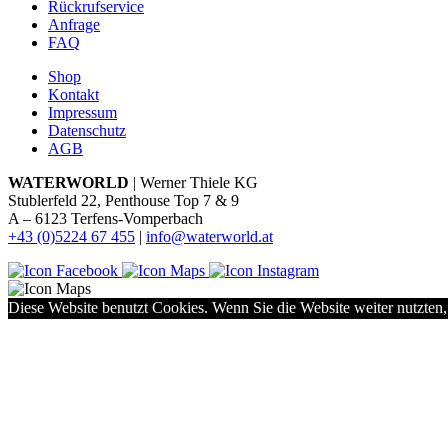
Rückrufservice
Anfrage
FAQ
Shop
Kontakt
Impressum
Datenschutz
AGB
WATERWORLD
| Werner Thiele KG
Stublerfeld 22, Penthouse Top 7 & 9
A – 6123 Terfens-Vomperbach
+43 (0)5224 67 455
|
info@waterworld.at
Diese Website benutzt Cookies. Wenn Sie die Website weiter nutzten,