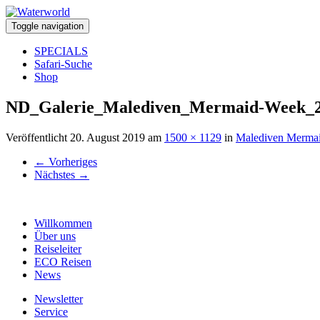
Toggle navigation
SPECIALS
Safari-Suche
Shop
ND_Galerie_Malediven_Mermaid-Week_
Veröffentlicht
20. August 2019
am
1500 × 1129
in
Malediven Merma
←
Vorheriges
Nächstes
→
Willkommen
Über uns
Reiseleiter
ECO Reisen
News
Newsletter
Service