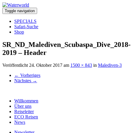
Toggle navigation
SPECIALS
Safari-Suche
Shop
SR_ND_Malediven_Scubaspa_Dive_2018-
2019 – Header
Veröffentlicht
24. Oktober 2017
am
1500 × 843
in
Malediven-3
←
Vorheriges
Nächstes
→
Willkommen
Über uns
Reiseleiter
ECO Reisen
News
Newsletter