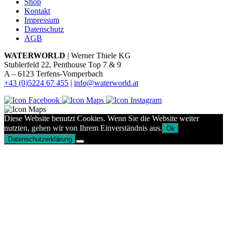
Shop
Kontakt
Impressum
Datenschutz
AGB
WATERWORLD
| Werner Thiele KG
Stublerfeld 22, Penthouse Top 7 & 9
A – 6123 Terfens-Vomperbach
+43 (0)5224 67 455
|
info@waterworld.at
Diese Website benutzt Cookies. Wenn Sie die Website weiter
nutzten, gehen wir von Ihrem Einverständnis aus.
Ok
Datenschutzerklärung