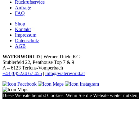
Rückrufservice
Anfrage
FAQ
Shop
Kontakt
Impressum
Datenschutz
AGB
WATERWORLD
| Werner Thiele KG
Stublerfeld 22, Penthouse Top 7 & 9
A – 6123 Terfens-Vomperbach
+43 (0)5224 67 455
|
info@waterworld.at
Diese Website benutzt Cookies. Wenn Sie die Website weiter nutzten,