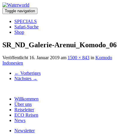
Toggle navigation
SPECIALS
Safari-Suche
Shop
SR_ND_Galerie-Arenui_Komodo_06
Veröffentlicht
16. Januar 2019
am
1500 × 843
in
Komodo
Indonesien
←
Vorheriges
Nächstes
→
Willkommen
Über uns
Reiseleiter
ECO Reisen
News
Newsletter