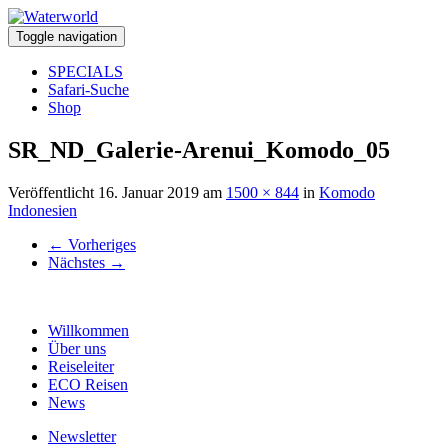
Toggle navigation
SPECIALS
Safari-Suche
Shop
SR_ND_Galerie-Arenui_Komodo_05
Veröffentlicht
16. Januar 2019
am
1500 × 844
in
Komodo
Indonesien
←
Vorheriges
Nächstes
→
Willkommen
Über uns
Reiseleiter
ECO Reisen
News
Newsletter