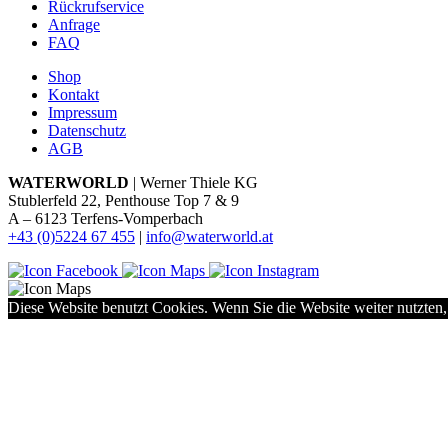
Rückrufservice
Anfrage
FAQ
Shop
Kontakt
Impressum
Datenschutz
AGB
WATERWORLD
| Werner Thiele KG
Stublerfeld 22, Penthouse Top 7 & 9
A – 6123 Terfens-Vomperbach
+43 (0)5224 67 455
|
info@waterworld.at
Diese Website benutzt Cookies. Wenn Sie die Website weiter nutzten,