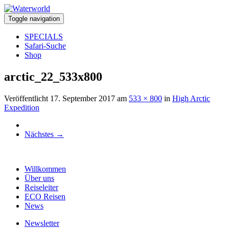
Toggle navigation
SPECIALS
Safari-Suche
Shop
arctic_22_533x800
Veröffentlicht
17. September 2017
am
533 × 800
in
High Arctic
Expedition
Nächstes
→
Willkommen
Über uns
Reiseleiter
ECO Reisen
News
Newsletter