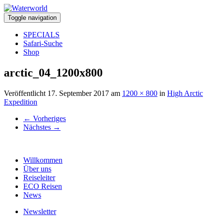
Toggle navigation
SPECIALS
Safari-Suche
Shop
arctic_04_1200x800
Veröffentlicht
17. September 2017
am
1200 × 800
in
High Arctic
Expedition
←
Vorheriges
Nächstes
→
Willkommen
Über uns
Reiseleiter
ECO Reisen
News
Newsletter