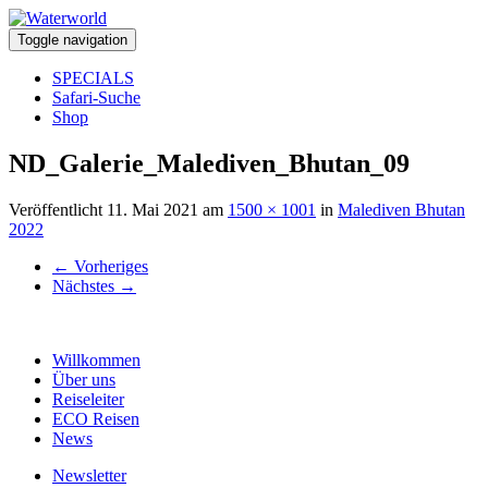
Toggle navigation
SPECIALS
Safari-Suche
Shop
ND_Galerie_Malediven_Bhutan_09
Veröffentlicht
11. Mai 2021
am
1500 × 1001
in
Malediven Bhutan
2022
←
Vorheriges
Nächstes
→
Willkommen
Über uns
Reiseleiter
ECO Reisen
News
Newsletter