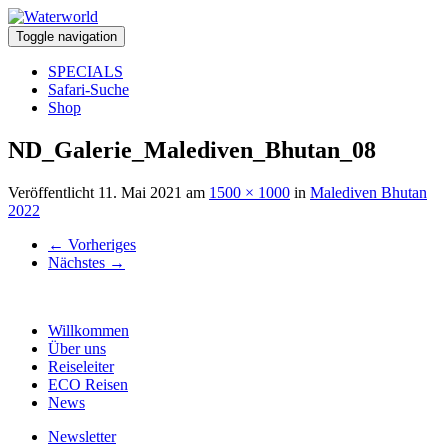
Toggle navigation
SPECIALS
Safari-Suche
Shop
ND_Galerie_Malediven_Bhutan_08
Veröffentlicht
11. Mai 2021
am
1500 × 1000
in
Malediven Bhutan
2022
←
Vorheriges
Nächstes
→
Willkommen
Über uns
Reiseleiter
ECO Reisen
News
Newsletter