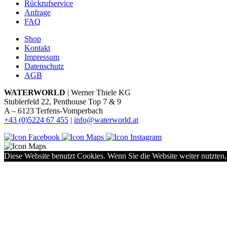
Rückrufservice
Anfrage
FAQ
Shop
Kontakt
Impressum
Datenschutz
AGB
WATERWORLD
| Werner Thiele KG
Stublerfeld 22, Penthouse Top 7 & 9
A – 6123 Terfens-Vomperbach
+43 (0)5224 67 455
|
info@waterworld.at
Diese Website benutzt Cookies. Wenn Sie die Website weiter nutzten,