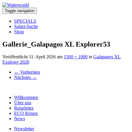
Toggle navigation
SPECIALS
Safari-Suche
Shop
Gallerie_Galapagos XL Explorer53
Veröffentlicht
11. April 2026
am
1500 × 1000
in
Galapagos XL
Explorer 2028
←
Vorheriges
Nächstes
→
Willkommen
Über uns
Reiseleiter
ECO Reisen
News
Newsletter