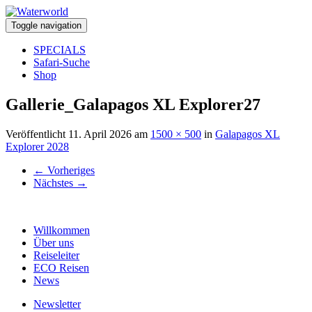
Toggle navigation
SPECIALS
Safari-Suche
Shop
Gallerie_Galapagos XL Explorer27
Veröffentlicht
11. April 2026
am
1500 × 500
in
Galapagos XL
Explorer 2028
←
Vorheriges
Nächstes
→
Willkommen
Über uns
Reiseleiter
ECO Reisen
News
Newsletter