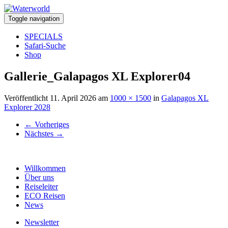
Toggle navigation
SPECIALS
Safari-Suche
Shop
Gallerie_Galapagos XL Explorer04
Veröffentlicht
11. April 2026
am
1000 × 1500
in
Galapagos XL
Explorer 2028
←
Vorheriges
Nächstes
→
Willkommen
Über uns
Reiseleiter
ECO Reisen
News
Newsletter