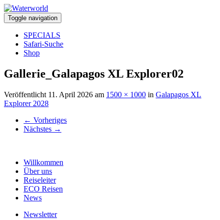
Toggle navigation
SPECIALS
Safari-Suche
Shop
Gallerie_Galapagos XL Explorer02
Veröffentlicht
11. April 2026
am
1500 × 1000
in
Galapagos XL
Explorer 2028
←
Vorheriges
Nächstes
→
Willkommen
Über uns
Reiseleiter
ECO Reisen
News
Newsletter